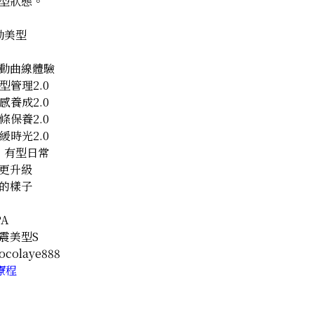
型狀態。
動美型
動曲線體驗
型管理2.0
感養成2.0
條保養2.0
緩時光2.0
× 有型日常
更升級
的樣子
A
震美型S
colaye888
療程