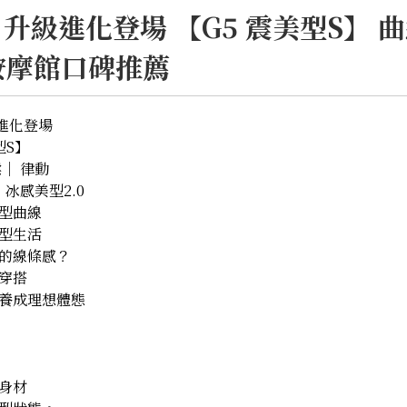
 升級進化登場 【G5 震美型S】
按摩館口碑推薦
級進化登場
型S】
｜ 律動
 冰感美型2.0
型曲線
型生活
的線條感？
穿搭
養成理想體態
身材