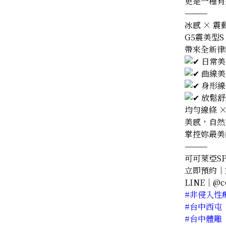
更是一種有
⸻
冰感 × 震
G5震美型S
帶來全新律
日常美
曲線美
身形線
放鬆舒
均勻線條 
美感，自然
掌控妳最美
⸻
可可萊亞SP
立即預約｜
LINE｜@co
#非侵入性
#台中西屯
#台中體雕