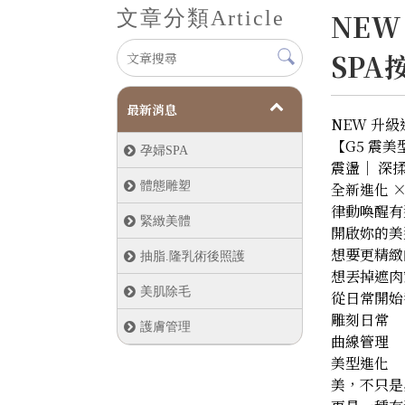
文章分類
Article
NEW
SPA
最新消息
NEW 升
【G5 震美
孕婦SPA
震盪｜ 深揉
體態雕塑
全新進化 ×
律動喚醒有
緊緻美體
開啟妳的美
想要更精緻
抽脂.隆乳術後照護
想丟掉遮肉
美肌除毛
從日常開始
雕刻日常
護膚管理
曲線管理
美型進化
美，不只是